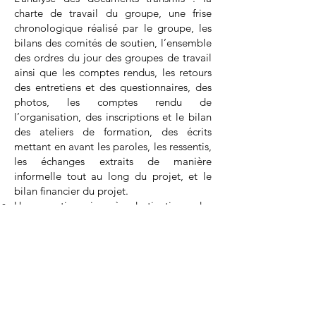
charte de travail du groupe, une frise
chronologique réalisé par le groupe, les
bilans des comités de soutien, l’ensemble
des ordres du jour des groupes de travail
ainsi que les comptes rendus, les retours
des entretiens et des questionnaires, des
photos, les comptes rendu de
l’organisation, des inscriptions et le bilan
des ateliers de formation, des écrits
mettant en avant les paroles, les ressentis,
les échanges extraits de manière
informelle tout au long du projet, et le
bilan financier du projet.
Un questionnaire à destination des
participants aux ateliers, autoadministré
en ligne ou réalisé en face-à-face avec
l’accompagnement de la coordinatrice
RDS ou des professionnels des
établissements concernés.
5 entretiens semi-directifs, de type
compréhensif, des membres composant le