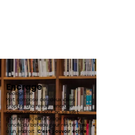
Encrage
néologisme
Mot composé des deux idées
propres à la revue : encrage
comme l'encre dont on se sert
pour écrire, et ancrage comme
l'ancre du bateau pour rester fixé
à un endroit.
C'est pouvoir écrire