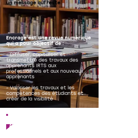
un message qui reste.
Encrage est une revue numérique
qui a pour objectif de :
- Diffuser, capitaliser et
transmettre des travaux des
apprenants IRTS aux
professionnels et aux nouveaux
apprenants
- Valoriser les travaux et les
compétences des étudiants et
créer de la visibilité
revue encrage hors-serie DEIS :
AOÛT 2025