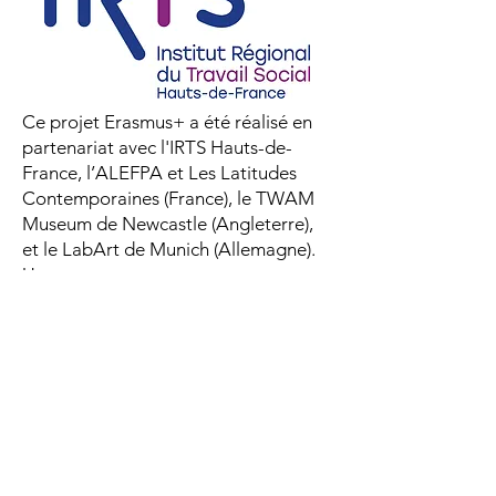
Ce projet Erasmus+ a été réalisé en
partenariat avec l'IRTS Hauts-de-
France, l’ALEFPA et Les Latitudes
Contemporaines (France), le TWAM
Museum de Newcastle (Angleterre),
et le LabArt de Munich (Allemagne).
Un ouvrage
Un ouvrage "Art & Social Work in
Europe" a été co-rédigé, il retrace les
modalités de coopération entre
artiste, travailleurs sociaux et les
jeunes pour la création de projets
culturels. Il est en vente aux Editions
Invenit :
www.invenit.fr